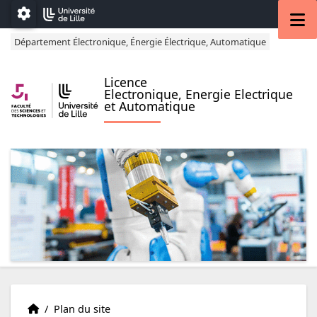
Accéder au menu principal
Accéder au contenu
M
Paramétrage
Département Électronique, Énergie Électrique, Automatique
Licence
Electronique, Energie Electrique
et Automatique
Présentation
Accueil
/
Plan du site