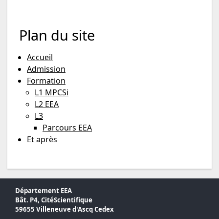
Plan du site
Accueil
Admission
Formation
L1 MPCSi
L2 EEA
L3
Parcours EEA
Et après
Département EEA
Bât. P4, CitéScientifique
59655 Villeneuve d'Ascq Cedex